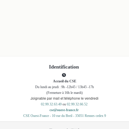
Identification

Accueil du CSE
Du lundi au jeudi : 9h -12h45 / 13h45 -17h
(Fermeture à 16h le mardi)
Joignable par mail et téléphone
le vendredi
02.99.32.63.49
ou
02.99.32.66.52
cse@ouest-france.fr
CSE Ouest-France
-
10 rue du Breil - 35051 Rennes cedex 9